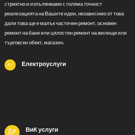
стриктно и изпълянваме с голяма точност
реализацията на Вашите идеи, независимо от това
дали това ще е малък частичен ремонт, основен
ремонт на баня или цялостен ремонт на жилище или
търговски обект, магазин.
Електроуслуги
Електротехник Пловдив Електроуслуги - Ел
техник Ел услуги. Изграждане на
електроинсталации
Електротехник Пловдив
Ел техник Ел услуги Изграждане на
Електроинсталации.
ВиК услуги