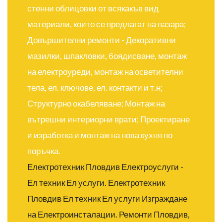
стенни облицовки от всякакъв вид
материали, които се предлагат на пазара;
Довършителни ремонти - Декоративни
мазилки, шпакловки, боядисване, монтаж
на електроуреди, монтаж на осветителни
тела, ел. ключове, ел. контакти и т.н;
Структурно окабеляване; Монтаж на
вътрешни интериорни врати; Проектиране
и изработка и монтаж на нова кухня по
поръчка.
Електротехник Пловдив Електроуслуги -
Ел техник Ел услуги.
Електротехник
Пловдив Ел техник Ел услуги Изграждане
на Електроинсталации.
Ремонти Пловдив,