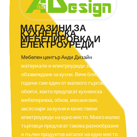
МАГАЗИНИ ЗА
КУХНЕНСКА
МЕБЕЛИРОВКА И
ЕЛЕКТРОУРЕДИ
Мебелен център Анди Дизайн
предлага
материали и електроуреди за цялостно
обзавеждане за кухни. Вече близо 20
години сме един от малкото търговски
обекти, които предлагат кухненска
мебелеривка, обков, механизми,
аксесоари за кухня и качествени
електроуреди на едно място. Много малко
търговци предлагат такова разнообразие
и пълен продуктов каталог на едно място.