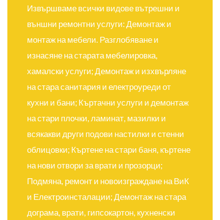
Извършваме всички видове вътрешни и
външни ремонтни услуги: Демонтаж и
монтаж на мебели. Разглобяване и
изнасяне на старата мебелировка,
хамалски услуги; Демонтаж и изхвърляне
на стара санитария и електроуреди от
кухни и бани; Къртачни услуги и демонтаж
на стари плочки, ламинат, мазилки и
всякакви други подови настилки и стенни
облицовки; Къртене на стари баня, къртене
на нови отвори за врати и прозорци;
Подмяна, ремонт и новоизграждане на ВиК
и Електроинсталации; Демонтаж на стара
дограма, врати, гипсокартон, кухненски