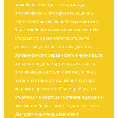
на мебели, които да се погрижат да
отстраняването на старата покъщнина,
която след приключването на ремонта да
бъде сглобена или монтирана наново. На
второ място се включват къртачните
услуги, при условие, че става дума за
основен ремонт, заради което е нужно да се
извършат редица къртачни действия по
отстраняване на стари мазилки, плочки,
бутане на стени, отстраняване на стара
дограма и врати и т.н. Също трябва да се
отбележи, че когато за съответния ремонт е
включена и банята няма как да се размине
без голямо къртене, демонтаж и