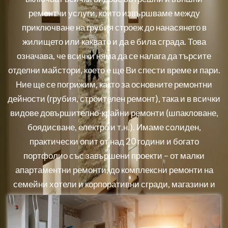
ремонтни услуги, които извършваме между
приключване на грубия строеж до нанасянето в
жилището или каквато и да е била сграда. Това
означава, че всички няма да се налага да търсите
отделни майстори, което е ще Ви спести време и пари.
Ние ще се погрижим, както за основните ремонтни
дейности (грубия, строителен ремонт), така и в всички
видове довършително-крайни ремонти (шпакловане,
боядисване, електро и т.н.). Имаме солиден,
практически опит от над 20 години и богато
портфолио със завършени проекти – от малки
апартаментни ремонти, до комплексни ремонти на
семейни хотели и корпоративни сгради, магазини и
заведения.