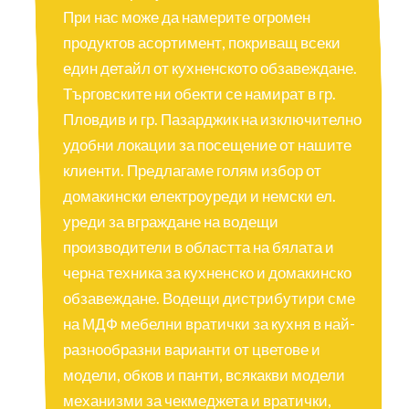
При нас може да намерите огромен
продуктов асортимент, покриващ всеки
един детайл от кухненското обзавеждане.
Търговските ни обекти се намират в гр.
Пловдив и гр. Пазарджик на изключително
удобни локации за посещение от нашите
клиенти. Предлагаме голям избор от
домакински електроуреди и немски ел.
уреди за вграждане на водещи
производители в областта на бялата и
черна техника за кухненско и домакинско
обзавеждане. Водещи дистрибутири сме
на МДФ мебелни вратички за кухня в най-
разнообразни варианти от цветове и
модели, обков и панти, всякакви модели
механизми за чекмеджета и вратички,