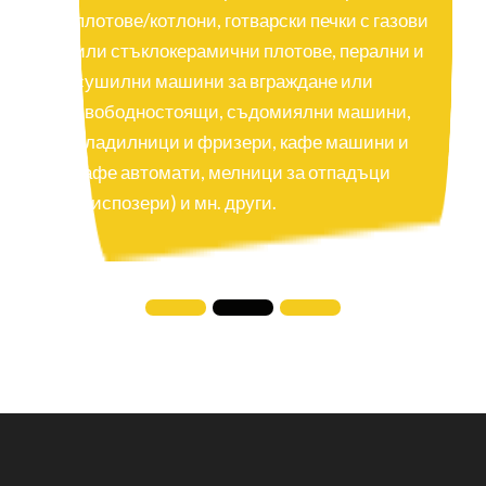
плотове/котлони, готварски печки с газови
или стъклокерамични плотове, перални и
сушилни машини за вграждане или
свободностоящи, съдомиялни машини,
хладилници и фризери, кафе машини и
кафе автомати, мелници за отпадъци
(диспозери) и мн. други.