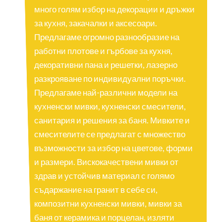
много голям избор на декорации и дръжки
за кухня, закачалки и аксесоари.
Previous
Next
Предлагаме огромно разнообразие на
работни плотове и гърбове за кухня,
декоративни пана и решетки, лазерно
разкрояване по индивидуални поръчки.
Предлагаме най-различни модели на
кухненски мивки, кухненски смесители,
санитария и решения за баня. Мивките и
смесителите се предлагат с множество
възможности за избор на цветове, форми
и размери. Вискокачествени мивки от
здрав и устойчив материал с голямо
съдаржание на гранит в себе си,
композитни кухненски мивки, мивки за
баня от керамика и порцелан, изляти