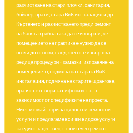
разчистване на стари плочки, санитария,
бойлер, врати, стара ВиК инсталация и др.
Къртенето и разчистването преди ремонт
на банята трябва така да се извърши, че
помещението на практика е нужно да се
оголи до основи, след което се извършват
редица процедури - замазки, изправяне на
помещението, подмяна на старата ВиК
инсталация, подмяна на старите щрангове,
правят се отвори за сифони и т.н., в
зависимост от спецификите на проекта.
Ние сме майстори за цялостни ремонтни
услуги и предлагаме всички видове услуги
за един съществен, строителен ремонт.