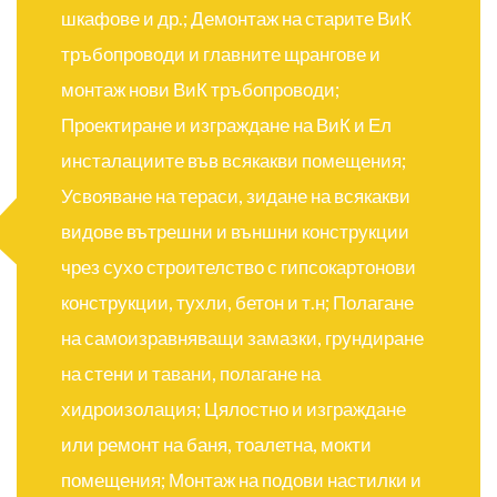
шкафове и др.; Демонтаж на старите ВиК
тръбопроводи и главните щрангове и
монтаж нови ВиК тръбопроводи;
Проектиране и изграждане на ВиК и Ел
инсталациите във всякакви помещения;
Усвояване на тераси, зидане на всякакви
видове вътрешни и външни конструкции
чрез сухо строителство с гипсокартонови
конструкции, тухли, бетон и т.н; Полагане
на самоизравняващи замазки, грундиране
на стени и тавани, полагане на
хидроизолация; Цялостно и изграждане
или ремонт на баня, тоалетна, мокти
помещения; Монтаж на подови настилки и