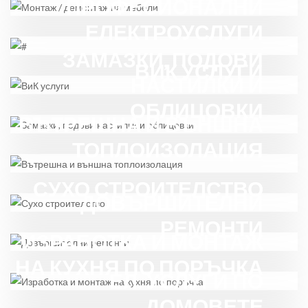
ПРОФЕСИОНАЛНИ
ЕЛЕКТРОУСЛУГИ
ЗАМАЗКИ, ПОДОВИ
ВИК УСЛУГИ
НАСТИЛКИ И
ОБЛИЦОВКИ
ВЪТРЕШНА И ВЪНШНА
ТОПЛОИЗОЛАЦИЯ
СУХО СТРОИТЕЛСТВО
ДОВЪРШИТЕЛНИ
РЕМОНТИ
ИЗРАБОТКА И МОНТАЖ
НА КУХНЯ ПО ПОРЪЧКА
ЕЛ. УСЛУГИ ПО
ДОМОВЕТЕ