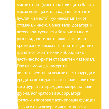
мивки с плот (много подходящи за баня и
мокри помещения, заведения, хотели и
публични места), кухненски мивки от
стомана и инокс. Смесители, дозатори и
аксесоари, кухненски батерии в много
разновидности, като такива с изцяло
хромирано и иноксово покритие, цветни с
гранитно покритие или хибридни - с
частично покритие от гранитен материал.
При нас може да намерите
висококачествени немски електроуреди и
уреди за вграждане на топ производители
като фурни за вграждане, микровълнови
фурни, аспиратори и абсорбатори,
котлони и плотове с аспирираща функция,
газови и стъклокерамични готварски