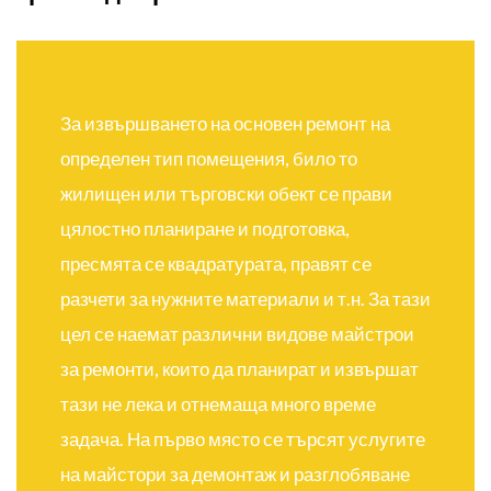
За извършването на основен ремонт на
определен тип помещения, било то
жилищен или търговски обект се прави
цялостно планиране и подготовка,
пресмята се квадратурата, правят се
разчети за нужните материали и т.н. За тази
цел се наемат различни видове майстрои
за ремонти, които да планират и извършат
тази не лека и отнемаща много време
задача. На първо място се търсят услугите
на майстори за демонтаж и разглобяване