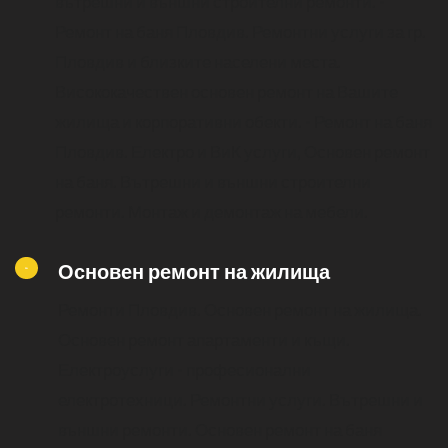
вътрешни и външни строителни ремонти.
-
Ремонт на баня Пловдив. Ремонтни услуги за гр.
Пловдив и близките населени места.
Висококачествен основен ремонт на Вашите
жилища и корпоративни обекти.
- Ремонт на баня
Пловдив. Електро и ВиК услуги, Основен ремонт
на баня. Вътрешни и външни строителни
ремонти. Монтаж и демонтаж на мебели.
Основен ремонт на жилища
Ремонти Пловдив.
Основен ремонт на жилища.
Основен ремонт апартаменти и къщи.
Електроуслуги - професионални
електротехници.
Ремонтни услуги. Вътрешни и
външни ремонти. Основен ремонт на баня